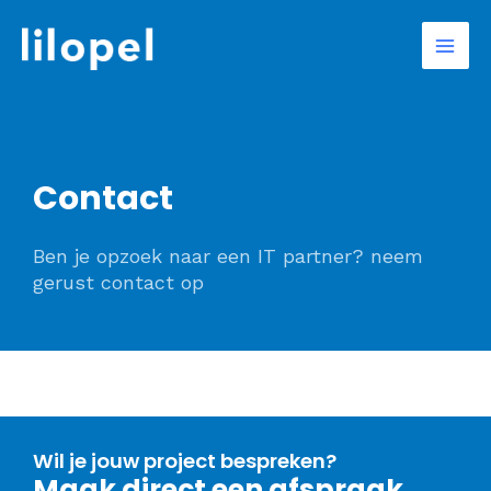
Ga
Mai
naar
Men
de
inhoud
Contact
Ben je opzoek naar een IT partner? neem
gerust contact op
Wil je jouw project bespreken?
Maak direct een afspraak