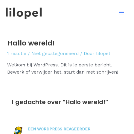
Ga
Mai
naar
Men
de
inhoud
Hallo wereld!
1 reactie
/
Niet gecategoriseerd
/ Door
lilopel
Welkom bij WordPress. Dit is je eerste bericht.
Bewerk of verwijder het, start dan met schrijven!
1 gedachte over “Hallo wereld!”
EEN WORDPRESS REAGEERDER